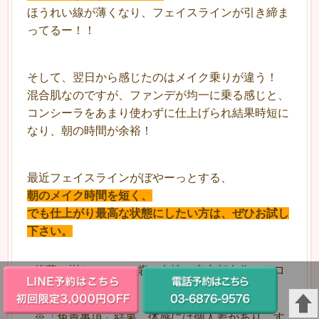
ほうれい線が薄くなり、フェイスラインが引き締ま
ってるー！！
そして、翌日から感じたのはメイク乗りが違う！
混合肌なのですが、ファンデが均一に乗る感じと、
コンシーラをあまり使わずに仕上げられ結果時短に
なり、朝の時間が余裕！
最近フェイスラインがぼやーっとする、
朝のメイク時間を短く、
でも仕上がり最高な状態にしたい方は、ぜひお試し
下さい。
後藤 樹さん（４０歳 女性 東京都在住 サロ
03-6876-9576
LINE予約はこちら
ン業)
初回限定3,000円
OFF
※「免責事項」結果、体感には個人差があり、す