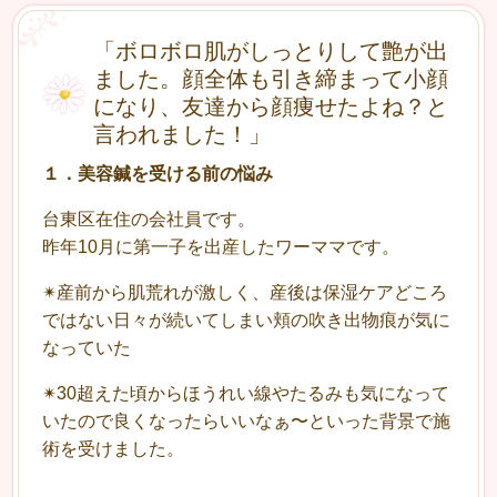
「ボロボロ肌がしっとりして艶が出
ました。顔全体も引き締まって小顔
になり、友達から顔痩せたよね？と
言われました！」
１
．
美容鍼を受ける前の悩み
台東区在住の会社員です。
昨年10月に第一子を出産したワーママです。
✴︎
産前から肌荒れが激しく、産後は保湿ケアどころ
ではない日々が続いてしまい頬の吹き出物痕が気に
なっていた
✴︎
30超えた頃からほうれい線やたるみも気になって
いたので良くなったらいいなぁ〜といった背景で施
術を受けました。